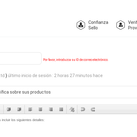
Confianza
Veri
Sello
Pro
Por favor, introduzca su ID de correo electrónico.
td.
)
último inicio de sesión : 2 horas 27 minutos hace