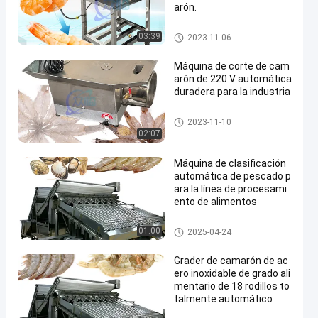
arón.
Máquina para cortar camarón
03:39
2023-11-06
Máquina de corte de cam
arón de 220 V automática
duradera para la industria
Máquina para cortar camarón
2023-11-10
02:07
Máquina de clasificación
automática de pescado p
ara la línea de procesami
ento de alimentos
Niveladora del camarón
01:00
2025-04-24
Grader de camarón de ac
ero inoxidable de grado ali
mentario de 18 rodillos to
talmente automático