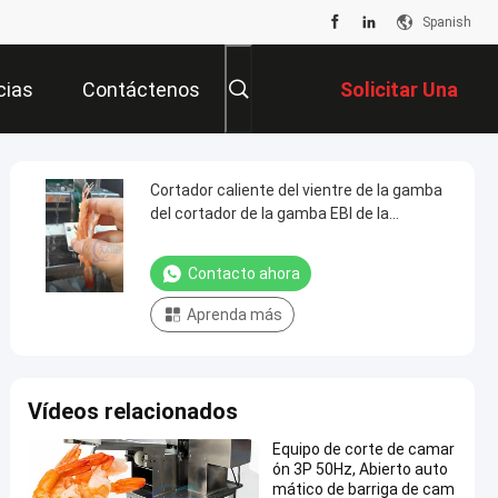
Spanish
cias
Contáctenos
Solicitar Una
Cotización
Cortador caliente del vientre de la gamba
del cortador de la gamba EBI de la
cortadora de la gamba de la venta
Contacto ahora
Aprenda más
Vídeos relacionados
Equipo de corte de camar
ón 3P 50Hz, Abierto auto
mático de barriga de cam